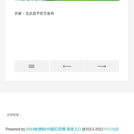
作家：北京昌平官方发布
友情链接：
Powered by
2024欧洲杯(中国区)官网-登录入口
@2013-2022
RSS地图