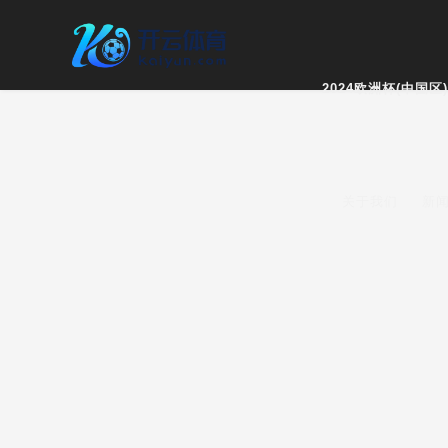
2024欧洲杯(中国区
关于我们
新