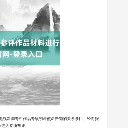
送电视新闻专栏作品专项初评使命告知的关系条目，经向报
品进入专项初评。