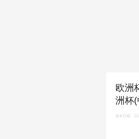
欧洲
洲杯
发布日期：2026