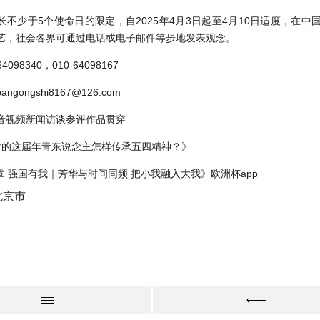
长不少于5个使命日的限定，自2025年4月3日起至4月10日适度，在
艺，社会各界可通过电话或电子邮件等步地发表观念。
4098340，010-64098167
gongshi8167@126.com
音视频新闻访谈参评作品贯穿
5年后的这届年青东说念主怎样传承五四精神？》
章·强国有我｜芳华与时间同频 把小我融入大我》欧洲杯app
北京市