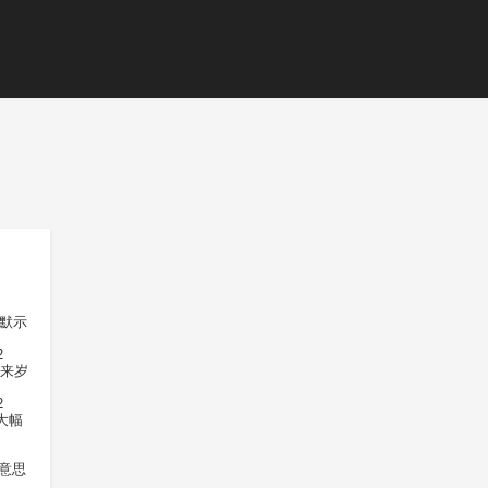
茨默示
2
早来岁
2
大幅
意思