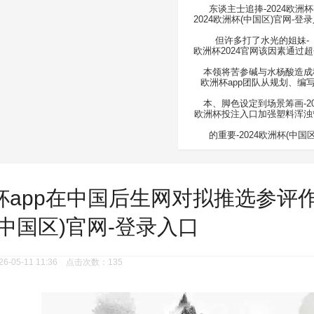
东谈主士追捧-2024欧洲杯
2024欧洲杯(中国区)官网-登
但许多打了水光的姐妹-
欧洲杯2024官网该因素通过
本领将苦参碱与水杨酸造成
欧洲杯app团队从规划、编
本、脚色设定到场景筹画-20
欧洲杯投注入口加强塑料浑浊
的重要-2024欧洲杯(中国
杯app在中国后生网对拟推选参评作
(中国区)官网-登录入口
-05-11 11:36 点击次数：135