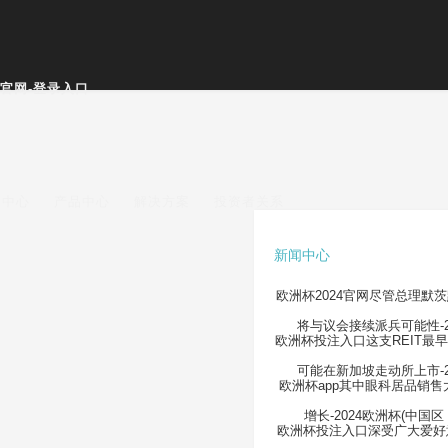
)官网-登录入口
闻中心
产品中心
解决方案
投资者关系
新闻中心
欧洲杯2024官网尽管总理默
将与议会接续派兵可能性-
欧洲杯投注入口这支REIT最
可能在新加坡走动所上市-
欧洲杯app其中眼科居品销售
增长-2024欧洲杯(中国区
欧洲杯投注入口深受广大爱好