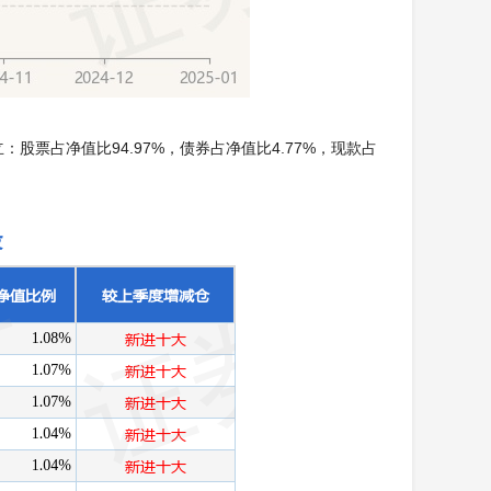
股票占净值比94.97%，债券占净值比4.77%，现款占