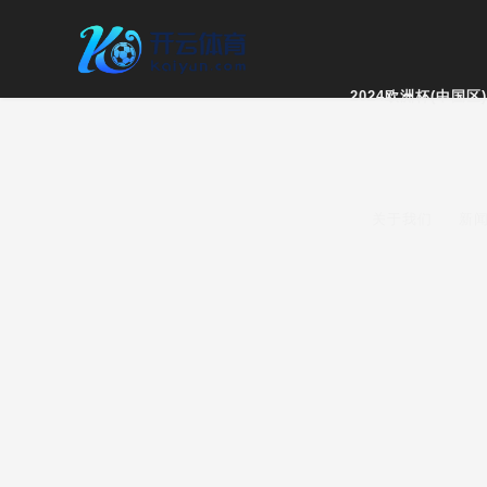
2024欧洲杯(中国区
关于我们
新