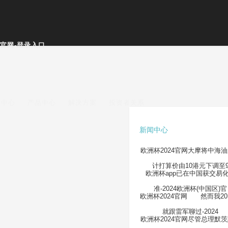
)官网-登录入口
闻中心
产品中心
解决方案
投资者关系
新闻中心
欧洲杯2024官网大摩将中海
计打算价由10港元下调至
欧洲杯app已在中国获交易
准-2024欧洲杯(中国区)官
欧洲杯2024官网 然而我20
就跟雷军聊过-2024
欧洲杯2024官网尽管总理默