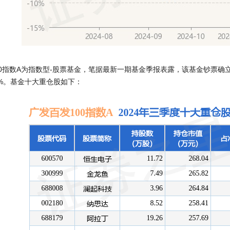
0指数A为指数型-股票基金，笔据最新一期基金季报表露，该基金钞票确立：
9%。基金十大重仓股如下：