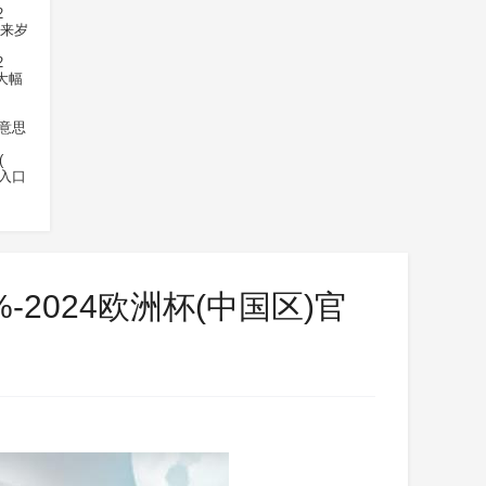
2
早来岁
2
大幅
意思
(
录入口
2024欧洲杯(中国区)官