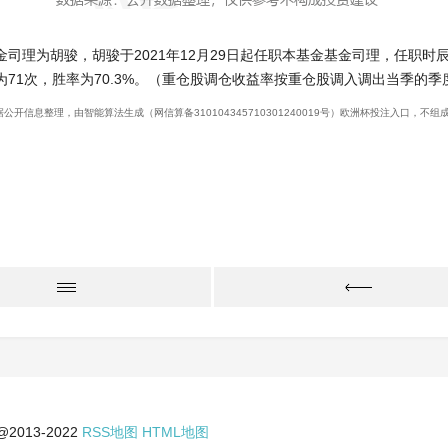
司理为胡骏，胡骏于2021年12月29日起任职本基金基金司理，任职时辰累
为71次，胜率为70.3%。（重仓股调仓收益率按重仓股调入调出当季的
公开信息整理，由智能算法生成（网信算备310104345710301240019号）欧洲杯投注入口，不组
@2013-2022
RSS地图
HTML地图