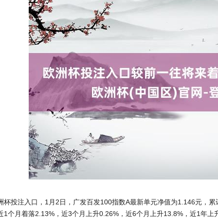
杯投注入口，1月2日，广发百发100指数A最新单元净值为1.146元，累计
1个月着落2.13%，近3个月上升0.26%，近6个月上升13.8%，近1年