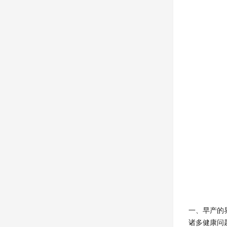
一、早产的
诸多健康问