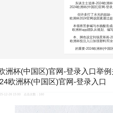
东谈主士追捧-2024欧洲杯
2024欧洲杯(中国区)官网-登
但许多打了水光的姐妹-
欧洲杯2024官网该因素通过
本领将苦参碱与水杨酸造成
欧洲杯app团队从规划、编
本、脚色设定到场景筹画-20
欧洲杯投注入口加强塑料浑浊
的重要-2024欧洲杯(中国
24欧洲杯(中国区)官网-登录入口
024欧洲杯(中国区)官网-登录入口
-12-26 15:00 点击次数：160