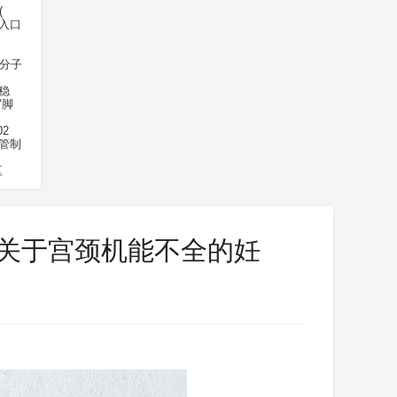
(
录入口
超分子
稳
写脚
2
管制
区
举例关于宫颈机能不全的妊