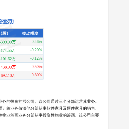
业务的投资控股公司。该公司通过三个分部运营其业务。
置计较业务偏激他分部从事软件家具及硬件家具的销售、
性物业筹画业务分部从事投资性物业的筹画。该公司主要