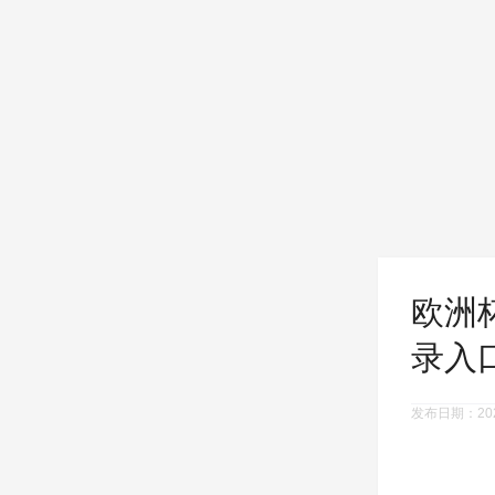
欧洲杯
录入
发布日期：2025