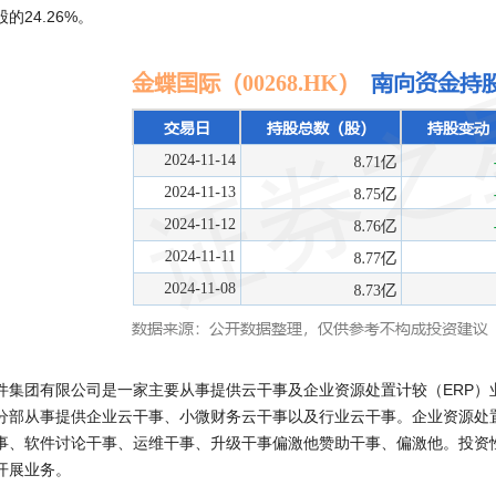
的24.26%。
件集团有限公司是一家主要从事提供云干事及企业资源处置计较（ERP）
分部从事提供企业云干事、小微财务云干事以及行业云干事。企业资源处
事、软件讨论干事、运维干事、升级干事偏激他赞助干事、偏激他。投资
开展业务。