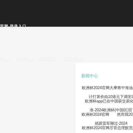
)官网-登录入口
闻中心
产品中心
解决方案
投资者关系
新闻中心
欧洲杯2024官网大摩将中海
计打算价由10港元下调至
欧洲杯app已在中国获交易
准-2024欧洲杯(中国区)官
欧洲杯2024官网 然而我20
就跟雷军聊过-2024
欧洲杯2024官网尽管总理默