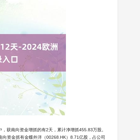
日中，获南向资金增抓的有2天，累计净增抓455.83万股。
向资金抓有金蝶外洋（00268.HK）8.71亿股，占公司