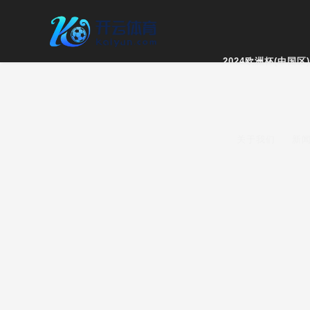
2024欧洲杯(中国区
关于我们
新