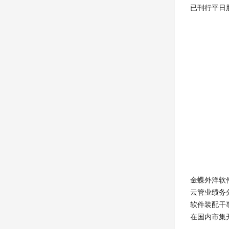
已刊行平日股
金蝶外洋软
云管业绩务
软件装配干
在国内市集