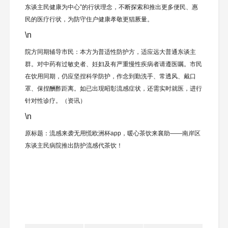
东谈主民健康为中心”的行状理念，不断探索和推出更多便民、惠
民的医疗行状，为防守住户健康孝敬更猖厥量。
\n
院方同期辅导市民：本方为普适性防护方，适应远大普通东谈主
群。对中药有过敏史者、妊妇及有严重慢性疾病者请遵医嘱。市民
在饮用同期，仍应坚捏科学防护，作念到勤洗手、常透风、戴口
罩、保捏酬酢距离。如已出现昭彰流感症状，还需实时就医，进行
针对性诊疗。（资讯）
\n
原标题：流感来袭无用慌欧洲杯app，暖心茶饮来襄助——南岸区
东谈主民病院推出防护流感代茶饮！