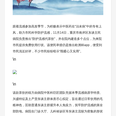
跟着流感参加高发季节，为积极表示中医药在“治未病”中的专有上
风，助力市民科学防护流感，11月14日，重庆市南岸区东谈主民
病院负责推出“防护流感代茶饮”，并在院内建造多个点位，为来院
市民提供免费饮用行状。该便民举措仍是推出欧洲杯app，便受到
市民浅近好评，不少市民纷纷暗示“既暖心又实用”。
\n
\n
该款茶饮的组方由病院中医科巨匠团队凭据本季流感病原学特质、
兴盛特征及土产货东谈主群体质尽心拟定，旨在通过日常饮用的毛
糙神色，匡助普通东谈主群擢升本人免疫力，筑牢防护流感的第全
部防地。病院在门诊大厅、儿科候诊区等东谈主流较为密集的形状