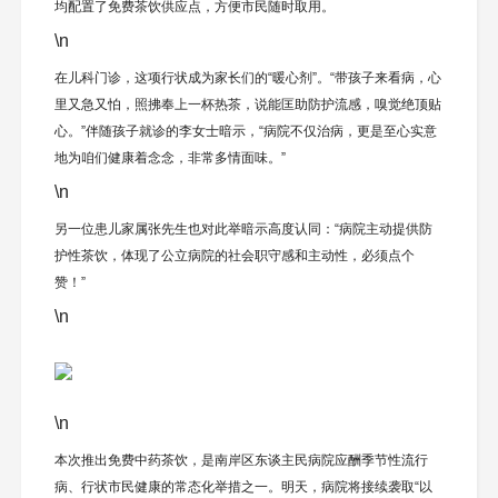
均配置了免费茶饮供应点，方便市民随时取用。
\n
在儿科门诊，这项行状成为家长们的“暖心剂”。“带孩子来看病，心
里又急又怕，照拂奉上一杯热茶，说能匡助防护流感，嗅觉绝顶贴
心。”伴随孩子就诊的李女士暗示，“病院不仅治病，更是至心实意
地为咱们健康着念念，非常多情面味。”
\n
另一位患儿家属张先生也对此举暗示高度认同：“病院主动提供防
护性茶饮，体现了公立病院的社会职守感和主动性，必须点个
赞！”
\n
\n
本次推出免费中药茶饮，是南岸区东谈主民病院应酬季节性流行
病、行状市民健康的常态化举措之一。明天，病院将接续袭取“以