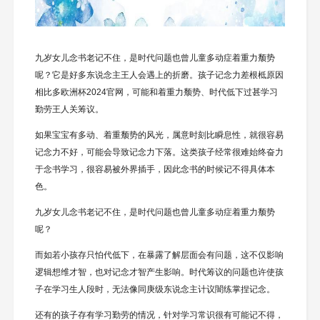
九岁女儿念书老记不住，是时代问题也曾儿童多动症着重力颓势
呢？它是好多东说念主王人会遇上的折磨。孩子记念力差根柢原因
相比多欧洲杯2024官网，可能和着重力颓势、时代低下过甚学习
勤劳王人关筹议。
如果宝宝有多动、着重颓势的风光，属意时刻比瞬息性，就很容易
记念力不好，可能会导致记念力下落。这类孩子经常很难始终奋力
于念书学习，很容易被外界插手，因此念书的时候记不得具体本
色。
九岁女儿念书老记不住，是时代问题也曾儿童多动症着重力颓势
呢？
而如若小孩存只怕代低下，在暴露了解层面会有问题，这不仅影响
逻辑想维才智，也对记念才智产生影响。时代筹议的问题也许使孩
子在学习生人段时，无法像同庚级东说念主计议闇练掌捏记念。
还有的孩子存有学习勤劳的情况，针对学习常识很有可能记不得，