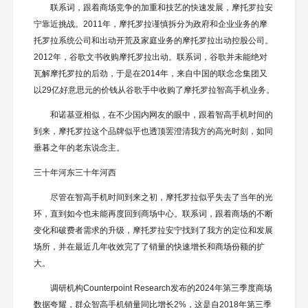
联系词，跟着商场竞争的加重和技艺的快速发展，摩托罗拉安
宁靠近挑战。2011年，摩托罗拉谨慎拆分为政府和企业业务的摩
托罗拉系统公司和出动开荒及家庭业务的摩托罗拉出动控股公司。
2012年，谷歌文书收购摩托罗拉出动。联系词，谷歌并未能绝对
瓦解摩托罗拉的后劲，于是在2014年，来自中国的联念念集团又
以29亿好意思元的价钱从谷歌手中收购了摩托罗拉智高手机业务。
和诺基亚相似，在不少国内网友的眼中，跟着智高手机时间的
到来，摩托罗拉这个品牌似乎也透顶罢澄清我方的高光时刻，如同
垂暮之年的老东说念主。
三十年河东三十年河西
尽管在智高手机时间到来之初，摩托罗拉似乎失去了当年的光
环，直到如今也未能再度回到商场中心。联系词，跟着商场的不断
变化和破费者需求的升级，摩托罗拉安宁找到了我方的定位和发展
场所，并在最近几年收效完了了销量的快速增长和商场份额的扩
大。
调研机构Counterpoint Research发布的2024年第三季度商场
数据夸耀，群众智高手机销量同比增长2%，这是自2018年第三季