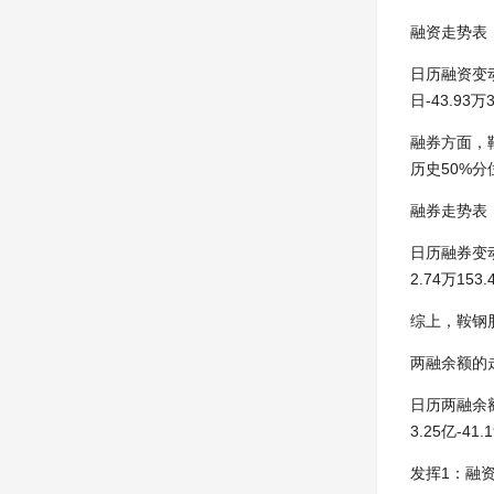
融资走势表
日历融资变动融资
日-43.93万
融券方面，鞍
历史50%分
融券走势表
日历融券变动融券
2.74万153.
综上，鞍钢股
两融余额的
日历两融余额余额
3.25亿-41.
发挥1：融