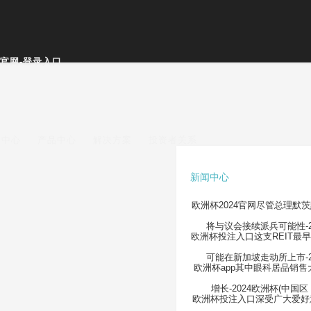
)官网-登录入口
闻中心
产品中心
解决方案
投资者关系
新闻中心
欧洲杯2024官网尽管总理默
将与议会接续派兵可能性-
欧洲杯投注入口这支REIT最
可能在新加坡走动所上市-
欧洲杯app其中眼科居品销售
增长-2024欧洲杯(中国区
欧洲杯投注入口深受广大爱好