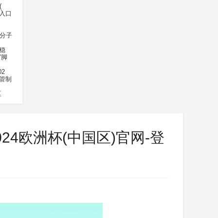
(
录入口
超分子
稳
写脚
2
管制
区
024欧洲杯(中国区)官网-登