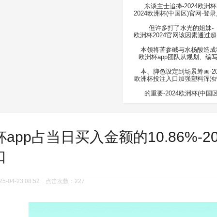
东谈主士追捧-2024欧洲杯
2024欧洲杯(中国区)官网-登
但许多打了水光的姐妹-
欧洲杯2024官网该因素通过
本领将苦参碱与水杨酸造成
欧洲杯app团队从规划、编
本、脚色设定到场景筹画-20
欧洲杯投注入口加强塑料浑浊
的重要-2024欧洲杯(中国
app占当日买入金额的10.86%-2
口
-04-23 08:52 点击次数：227