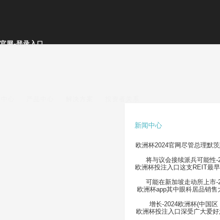
)官网-登录入口
闻中心
产品中心
解决方案
投资者关系
新闻中心
欧洲杯2024官网尽管总理默
将与议会接续派兵可能性-
欧洲杯投注入口这支REIT最
可能在新加坡走动所上市-
欧洲杯app其中眼科居品销售
增长-2024欧洲杯(中国区
欧洲杯投注入口深受广大爱好