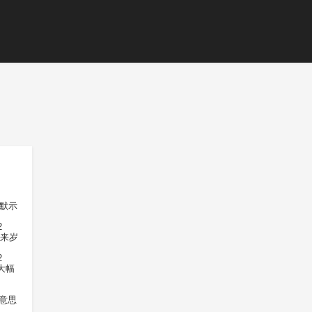
茨默示
2
早来岁
2
大幅
意思