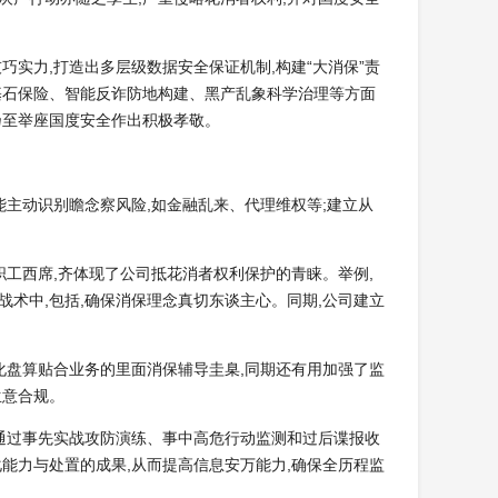
巧实力,打造出多层级数据安全保证机制,构建“大消保”责
全基石保险、智能反诈防地构建、黑产乱象科学治理等方面
乃至举座国度安全作出积极孝敬。
能主动识别瞻念察风险,如金融乱来、代理维权等;建立从
职工西席,齐体现了公司抵花消者权利保护的青睐。举例,
术中,包括,确保消保理念真切东谈主心。同期,公司建立
化盘算贴合业务的里面消保辅导圭臬,同期还有用加强了监
生意合规。
,通过事先实战攻防演练、事中高危行动监测和过后谍报收
能力与处置的成果,从而提高信息安万能力,确保全历程监