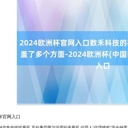
洲杯官网入口
融市集的抓续蔓延,其处事范围与深度约束蔓延,但罪人“代理维权”等金融