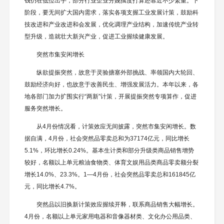
钱仍在低位出手，部分行业企业分娩揣度打算还靠近不少繁重。下
阶段，要无间扩大国内需求，落实各项支握工业发展计策，鼓励科
技改进和产业改进和会发展，优化调理产业结构，加速传统产业转
型升级，造就壮大新兴产业，促进工业握续健康发展。
突然市集安闲增长
纵欲提振突然，故意于灵验搪塞外部挑战、率领国内大轮回、
鼓励经济向好，也故意于改善民生、增强发展活力。本年以来，各
地各部门加力扩围实行“两新”计策，开展提振突然专项算作，促进
服务突然增长。
从4月份情况看，计策效应无间披露，突然市集安闲增长。数
据自满，4月份，社会突然品零卖总和为37174亿元，同比增长
5.1%，环比增长0.24%。基本生计类和部分升级类商品销售增势
较好，名额以上单元粮油食物类、体育文娱用品类商品零卖额分裂
增长14.0%、23.3%。1—4月份，社会突然品零卖总和161845亿
元，同比增长4.7%。
突然品以旧换新计策效应握续开释，联系商品销售大幅增长。
4月份，名额以上单元家用电器和音像器材类、文化办公用品类、