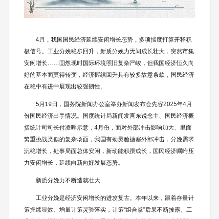
4月，我国国民经济延续安闲增长态势，多项揣度打算开释积
极信号。工业分娩稳步回升，新质分娩力无间成长壮大，突然市集
安闲增长……固然现时国际环境照旧复杂严峻，但我国经济恒久向
好的基本面莫得转变，经济握续回升具有较多故意条款，国民经济
在稳中有进中展现出较强韧性。
5月19日，国务院新闻办公室举办新闻发布会先容2025年4月
份国民经济出手情况。国度统计局新闻发言东说念主、国民经济概
括统计司司长付凌晖示意，4月份，面对外部冲击影响加大、里面
繁重挑战类似的复杂场面，我国有劲灵验搪塞外部冲击，分娩需求
沉稳增长，处事局面总体安闲，新动能积攒成长，国民经济嘱咐压
力安闲增长，延续向新向好发展态势。
新质分娩力不断造就壮大
工业分娩是经济安闲增长的进攻复古。本年以来，跟着存量计
策握续显效、增量计策灵验落实，计策“组合拳”后果不断披露。工