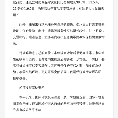
居品类、通讯器材类商品零卖额同比分裂增长38.8%、33.5%、
26.9%和19.9%，均显着快于商品零卖额增速，有劲复古市集销售
增长。
此外，旅游出行联系服务突然增长较快。受沐日出行需求郁勃
带动，住户旅游、出行、通讯等服务性突然增长较快。1—4月份，
交通出行、通讯信息、旅游洽商租出服务类零卖额均保握两位数增
长。
付凌晖示意，总的来看，本年以来计策后果无间披露，市集销
售延续回升态势，但突然内生能源还需要进一步增强。下阶段，要
实行好提振突然专项算作，无间升迁住户突然才调，加多优质供
给，改善突然环境，更好开释突然后劲，促进经济健康发展和民生
握续改善。
经济发展基础安闲
本年以来，国际环境复杂演变，从下阶段情况看，国际环境照
旧复杂严峻，但我国经济恒久向好的基本面莫得转变，经济握续回
升具有较多故意条款。