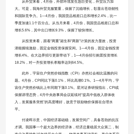
从外贸来看，4月份，外部环境发生急巨变化，外贸压力加
大。可是，我海外贸克服繁重，保握了沉稳增长，彰显出苍劲韧性
和国际竞争力。1—4月份，我国货品相差口总和增长2.4%，比一
季度加速1.1个百分点。从当月来看，4月份，我国货品相差口总和
增长5.6%，其中出口增长9.3%，保握了较快增长。
从投资来看，跟着“两重”诞生和“两新”计策的发力显效，投资
潜能握续激励，固定金钱投资保握安闲。1—4月份，固定金钱投资
增长4%。在大边界招引更新带动下，1—4月份招引购置投资增长
18.2%，对一齐投资增长孝顺率达到64.5%。
此外，宇宙住户突然价钱指数（CPI）亦然社会相比温雅的问
题。4月份，CPI同比下落0.1%，环比高潮0.1%。1—4月平均，宇
宙住户突然价钱比上年同期下落0.1%。星河证券研报指出，CPI或
保握讲理态势，4月中央政事局会议延续对“提高中低收入群体收
入，发展服务突然”的高度嗜好，故意于鼓励物价保握在合理水
平。
付凌晖示意，中国经济基础稳，发展空间广，具备苍劲的抗压
才调。我国事一个超大边界的经济体，经济总量稳居大众第二，制