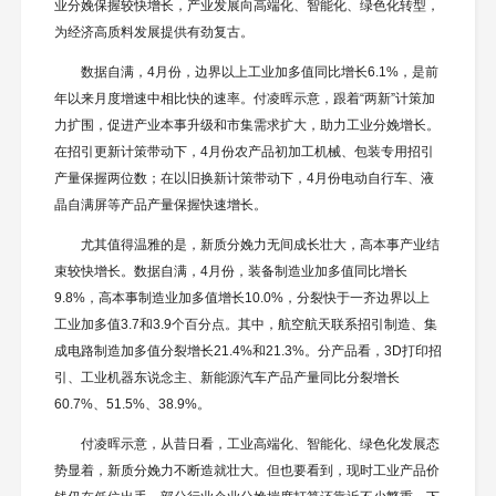
业分娩保握较快增长，产业发展向高端化、智能化、绿色化转型，
为经济高质料发展提供有劲复古。
数据自满，4月份，边界以上工业加多值同比增长6.1%，是前
年以来月度增速中相比快的速率。付凌晖示意，跟着“两新”计策加
力扩围，促进产业本事升级和市集需求扩大，助力工业分娩增长。
在招引更新计策带动下，4月份农产品初加工机械、包装专用招引
产量保握两位数；在以旧换新计策带动下，4月份电动自行车、液
晶自满屏等产品产量保握快速增长。
尤其值得温雅的是，新质分娩力无间成长壮大，高本事产业结
束较快增长。数据自满，4月份，装备制造业加多值同比增长
9.8%，高本事制造业加多值增长10.0%，分裂快于一齐边界以上
工业加多值3.7和3.9个百分点。其中，航空航天联系招引制造、集
成电路制造加多值分裂增长21.4%和21.3%。分产品看，3D打印招
引、工业机器东说念主、新能源汽车产品产量同比分裂增长
60.7%、51.5%、38.9%。
付凌晖示意，从昔日看，工业高端化、智能化、绿色化发展态
势显着，新质分娩力不断造就壮大。但也要看到，现时工业产品价