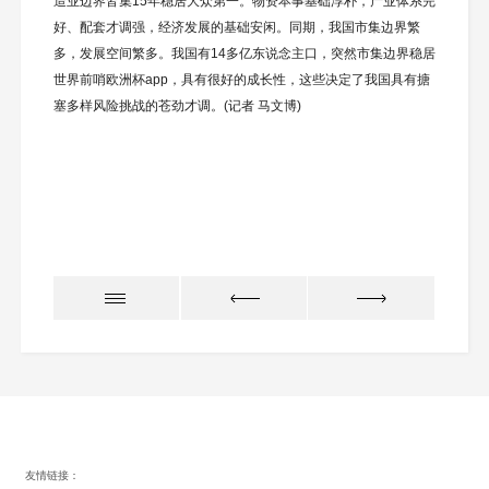
造业边界皆集15年稳居大众第一。物资本事基础淳朴，产业体系完
好、配套才调强，经济发展的基础安闲。同期，我国市集边界繁
多，发展空间繁多。我国有14多亿东说念主口，突然市集边界稳居
世界前哨欧洲杯app，具有很好的成长性，这些决定了我国具有搪
塞多样风险挑战的苍劲才调。(记者 马文博)
友情链接：