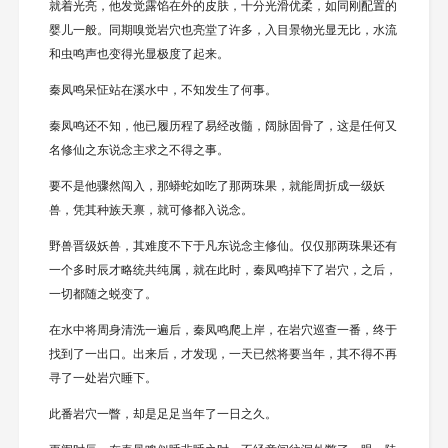
就着光亮，他发觉露馅在外的皮肤，十分光滑优柔，如同刚配置的
婴儿一般。同期嗅觉岩穴也亮堂了许多，入目景物光显无比，水流
和虫鸣声也变得光显极度了起来。
秦凤鸣呆怔站在溪水中，不知发生了何事。
秦凤鸣还不知，他已履历程了易经改髓，阔脉固骨了，这是任何又
名修仙之东说念主求之不得之事。
要不是他骤然闯入，那蟒蛇如吃了那两珠果，就能周折成一级妖
兽，凭其种族天禀，就可修都入说念。
野兽晋级妖兽，其难度不下于凡东说念主修仙。仅仅那两珠果还有
一个多时辰才略统共纯属，就在此时，秦凤鸣掉下了岩穴，之后，
一切都随之蜕变了。
在水中将周身清洗一遍后，秦凤鸣爬上岸，在岩穴巡查一番，终于
找到了一出口。出来后，才发现，一天已然将要当年，其不得不再
寻了一处岩穴睡下。
此番岩穴一瞥，却是足足当年了一日之久。