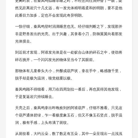
更阑时辰，在秦凤鸣似睡非睡之时，不经意间往洞外瞥了一眼，陡
然见距离岩穴十几丈远，有一发光体精明着柔和的明朗，要不是他
此番目力加多，定也不会发现此奇异明朗。
一惊仔细，秦凤鸣登时涓滴睡意也无。经仔细判断之下，发现那并
非是野兽发出的光亮。出于兴趣，其拿着小刀，防御翼翼向着那发
光体摸去。
到近前才发现，阿谁发光体是在一处蚁合山体的碎石之中，使劲将
碎石挑开，一个闪闪发光的物体呈当今了其眼前。
那物体有儿童拳头大小，外酿成葫芦状，拿在手中，略感微千里，
脱手却是极为温润，嗅觉稳重以极。
秦凤鸣顾不得细看，用刀在四周划拉一番后，再也莫得其他发现，
于是复返岩穴持续睡去。
天亮之后，秦凤鸣拿出昨晚捡到的阿谁葫芦，仔细不雅看。只见这
个葫芦通体碧绿，乍一看极度象玉石，但又不像玉石坚贞，脱手温
润，极有手感，上头布满了斑纹。
从斑纹看，大约云朵，数了数足有五朵，其中一朵呈现出一点浅浅