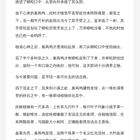
插进了蟒蛇口中，从里向外承接了其头部。
放下心来的秦凤鸣，此时才嗅觉平直臂处传来阵阵痛楚，俯首之
下，见一都半尺长的血痕出当今了其手臂之上。蓝本临了一刺，其
手臂却是划在了蟒蛇厉害牙齿之上了，万幸蟒蛇没毒，不然此时他
也已然一命呜呼了。
稳省心神之后，秦凤鸣才逐渐站起身，将刀从蟒蛇口中使劲抽出。
花了半个多时辰之久，秦凤鸣才将蟒蛇皮剥了下来，并将蛇胆也找
出，放到一个布口袋之内收好，他可知，这关联词十分调养之物。
当今紧要问题，是寻找一条可出去的说念路。
四下流走之下，其来到小溪之处，秦凤鸣骤然发现，在一堆长满青
苔的碎石之中，有一株翠绿植物存在其中。
此株植物有一尺多高，上长有九片叶子，每片叶子均象小孩手掌一
般，惟妙惟肖，连纹络都像极了东说念主的条理。在植物顶部，生
有两颗珠果，与猫眼大小相同，正懒散着诱东说念主香味。
趁着光亮，秦凤鸣发现，这两个珠果一个名义红光流转，大约血液