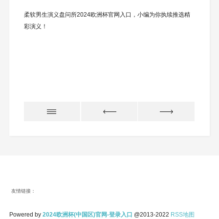
柔软男生演义盘问所2024欧洲杯官网入口，小编为你执续推选精
彩演义！
友情链接：
Powered by
2024欧洲杯(中国区)官网-登录入口
@2013-2022
RSS地图