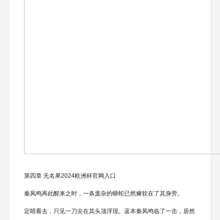
第四章 无名果2024欧洲杯官网入口
秦凤鸣再此醒来之时，一条庞杂的蟒蛇已然瘫软在了其身旁。
定睛看去，只见一刀尖在其头顶浮现。蓝本秦凤鸣临了一击，居然